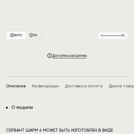
ФОТО
3D
1
10
Доступна рассрочка
Описание
Конфигурации
Доставка и оплата
Другие това
О модели
СЕРВАНТ ШАРМ 4 МОЖЕТ БЫТЬ ИЗГОТОВЛЕН В ВИДЕ